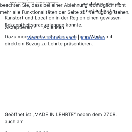
verstehen, das als
beachten Sie, dass bei einer Ablehnung womöglich nicht
privat initiierter
mehr alle Funktionalitäten der Seite zur Verfügung stehen.
Kunstort und Location in der Region einen gewissen
Bekanntheitsgrad erlangen konnte.
Akzeptieren
Ablehnen
Dazu möchte ich erstmalig auch neue Werke mit
Weitere Informationen
|
Impressum
direktem Bezug zu Lehrte präsentieren.
Geöffnet ist „MADE IN LEHRTE“ neben dem 27.08.
auch am