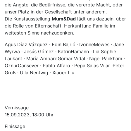
die Ängste, die Bedürfnisse, die vererbte Macht, oder
unser Platz in der Gesellschaft unter anderem.
Die Kunstausstellung
Mum&Dad
lädt uns dazuein, über
die Rolle von Elternschaft, Herkunftund Familie im
weitesten Sinne nachzudenken.
Agus Díaz Vázquez · Edin Bajrić · IvonneMewes · Jane
Wyrwa · Jesús Gómez · KatrinHamann · Lia Sophie
Laukant · María AmparoGomar Vidal · Nigel Packham ·
ÖznurCansever · Pablo Alfaro · Pepa Salas Vilar ·Peter
Groß · Ulla Nentwig · Xiaoer Liu
Vernissage
15.09.2023, 18:00 Uhr
Finissage