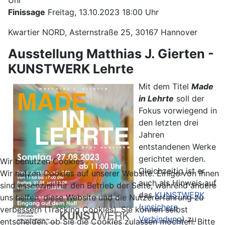
Finissage
Freitag, 13.10.2023 18:00 Uhr
Kwartier NORD, Asternstraße 25, 30167 Hannover
Ausstellung Matthias J. Gierten -
KUNSTWERK Lehrte
Mit dem Titel
Made
in Lehrte
soll der
Fokus vorwiegend in
den letzten drei
Jahren
entstandenen Werke
gerichtet werden.
Wir benutzen Cookies
Gleichzeitig ist er
Wir nutzen Cookies auf unserer Website. Einige von ihnen
auch als Hinweis auf
sind essenziell für den Betrieb der Seite, während andere
das
KUNSTWERK
uns helfen, diese Website und die Nutzererfahrung zu
(unsichere
verbessern (Tracking Cookies). Sie können selbst
Verbindung
) zu
entscheiden, ob Sie die Cookies zulassen möchten. Bitte