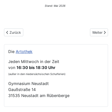
Stand: Mai 2026
Vorheriger Beitrag: 404-not-found
Nächster Be
Zurück
Weiter
Die
Artothek
Jeden Mittwoch in der Zeit
von
16:30 bis 18:30 Uhr
(außer in den niedersächsischen Schulferien)
Gymnasium Neustadt
Gaußstraße 14
31535 Neustadt am Rübenberge