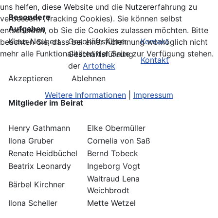
uns helfen, diese Website und die Nutzererfahrung zu
Besondere
verbessern (Tracking Cookies). Sie können selbst
Aufgaben
entscheiden, ob Sie die Cookies zulassen möchten. Bitte
Klaus Neubert
Geschäftsführer
Kontakt
beachten Sie, dass bei einer Ablehnung womöglich nicht
mehr alle Funktionalitäten der Seite zur Verfügung stehen.
Geschäftsführung
Kontakt
der
Artothek
Akzeptieren
Ablehnen
Weitere Informationen
|
Impressum
Mitglieder im Beirat
Henry Gathmann
Elke Obermüller
Ilona Gruber
Cornelia von Saß
Renate Heidbüchel
Bernd Tobeck
Beatrix Leonardy
Ingeborg Vogt
Waltraud Lena
Bärbel Kirchner
Weichbrodt
Ilona Scheller
Mette Wetzel