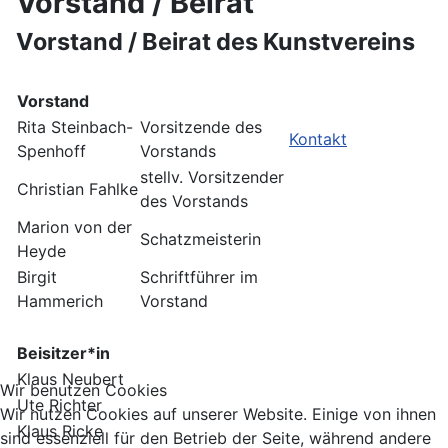
Vorstand / Beirat
Vorstand / Beirat des Kunstvereins
Vorstand
Rita Steinbach-
Vorsitzende des
Kontakt
Spenhoff
Vorstands
stellv. Vorsitzender
Christian Fahlke
des Vorstands
Marion von der
Schatzmeisterin
Heyde
Birgit
Schriftführer im
Hammerich
Vorstand
Beisitzer*in
Klaus Neubert
Wir benutzen Cookies
Ute Richter
Wir nutzen Cookies auf unserer Website. Einige von ihnen
Klaus Ricke
sind essenziell für den Betrieb der Seite, während andere