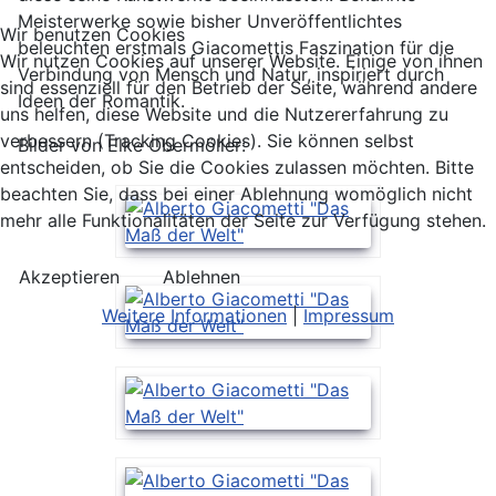
Meisterwerke sowie bisher Unveröffentlichtes
Wir benutzen Cookies
beleuchten erstmals Giacomettis Faszination für die
Wir nutzen Cookies auf unserer Website. Einige von ihnen
Verbindung von Mensch und Natur, inspiriert durch
sind essenziell für den Betrieb der Seite, während andere
Ideen der Romantik.
uns helfen, diese Website und die Nutzererfahrung zu
verbessern (Tracking Cookies). Sie können selbst
Bilder von Elke Obermöller:
entscheiden, ob Sie die Cookies zulassen möchten. Bitte
beachten Sie, dass bei einer Ablehnung womöglich nicht
mehr alle Funktionalitäten der Seite zur Verfügung stehen.
Akzeptieren
Ablehnen
Weitere Informationen
|
Impressum